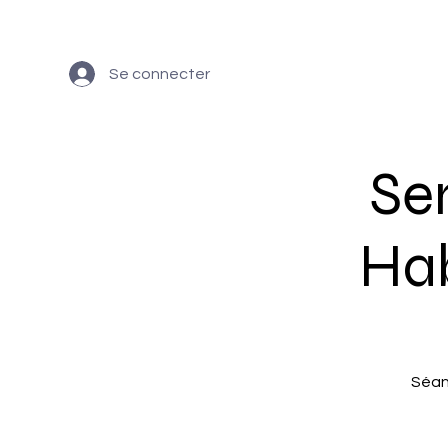
Se connecter
Se
Hab
Séan